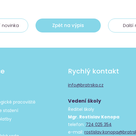
Zpět na výpis
 novinka
Další
če
Rychlý kontakt
info@bratrska.cz
Vedení školy
gické pracoviště
Ředitel školy
 stažení
Mgr. Rostislav Konopa
platby
telefon:
724 025 354
e-mail:
rostislav.konopa@bratrs